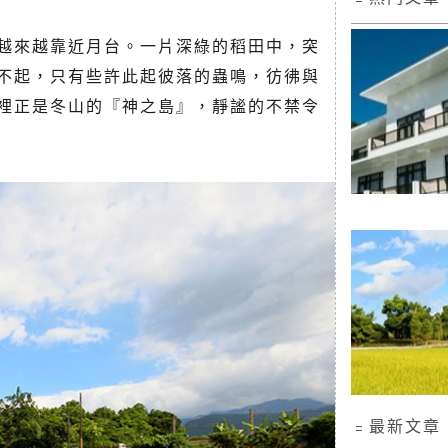
越來越靠近月台。一片深綠的稻田中，突
不起，只有些許此起彼落的蟲鳴，彷彿與
裡正是冬山的『神之島』，靜謐的不禁令
﹦最新文章