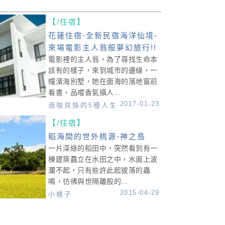
【/住宿】
花蓮住宿-全新民宿海洋仙境-
來場電影主人翁般夢幻旅行!!
電影裡的主人翁，為了尋找生命本
該有的樣子，來到城市的邊緣，一
幢濱海別墅，她在面海的落地窗前
看書，品嚐香氣攝人...
2017-01-23
酒咖貝姊的5種人生
【/住宿】
稻海間的世外桃源-神之島
一片深綠的稻田中，突然看到有一
棟建築矗立在水田之中，水面上波
瀾不起，只有些許此起彼落的蟲
鳴，彷彿與世隔離般的...
2015-04-29
小橘子