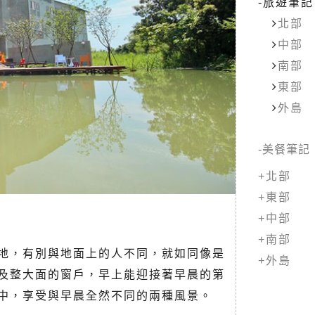
-旅遊筆記
北部
中部
南部
東部
外島
美餐筆記
+北部
+東部
+中部
+南部
地，有別與地面上的人不同，就如同像是
+外島
及整大面的窗戶，早上能迎接著早晨的第
中，享受與早晨全然不同的兩種風景。