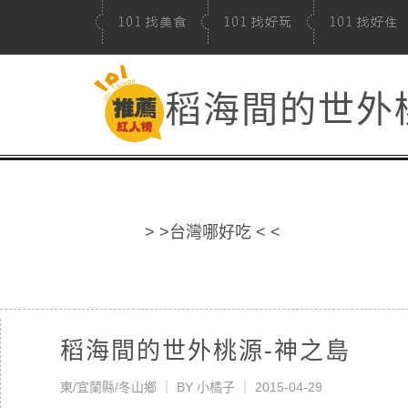
稻海間的世外
> >台灣哪好吃 < <
稻海間的世外桃源-神之島
東/宜蘭縣/冬山鄉
｜
BY
小橘子
｜ 2015-04-29