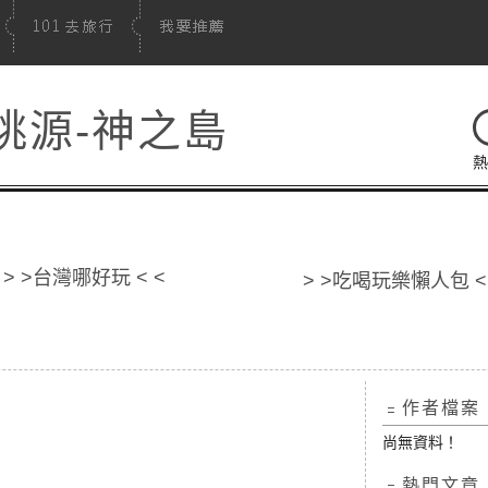
桃源-神之島
熱
> >台灣哪好玩 < <
> >吃喝玩樂懶人包 <
﹦作者檔案
尚無資料！
﹦熱門文章