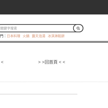
門：
日本料理
火鍋
露天泡湯
冰淇淋鬆餅
 <
> >回首頁 < <